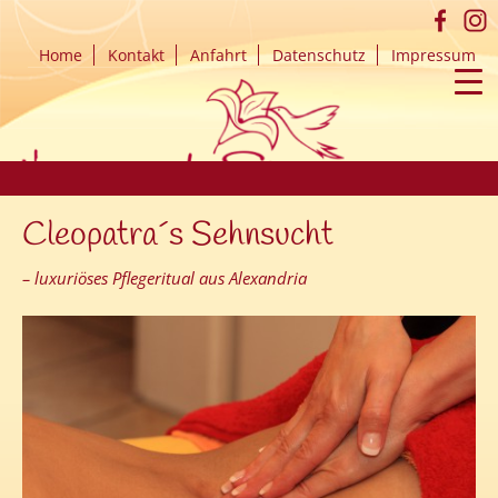
Home
Kontakt
Anfahrt
Datenschutz
Impressum
▼
▼
▼
▼
ZUM
Cleopatra´s Sehnsucht
INHALT
SPRINGEN
– luxuriöses Pflegeritual aus Alexandria
▼
▼