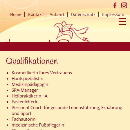
Home
Kontakt
Anfahrt
Datenschutz
Impressum
▼
▼
▼
▼
ZUM
Qualifikationen
INHALT
SPRINGEN
Kosmetikerin Ihres Vertrauens
Hautspezialistin
Medizinpädagogin
SPA-Manager
Heilpraktikerin i.A.
▼
Fastenleiterin
Personal-Coach für gesunde Lebensführung, Ernährung
▼
und Sport
Fachautorin
medizinische Fußpflegerin